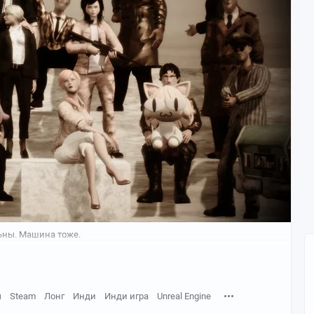
льны. Машина тоже.
ы
Steam
Лонг
Инди
Инди игра
Unreal Engine