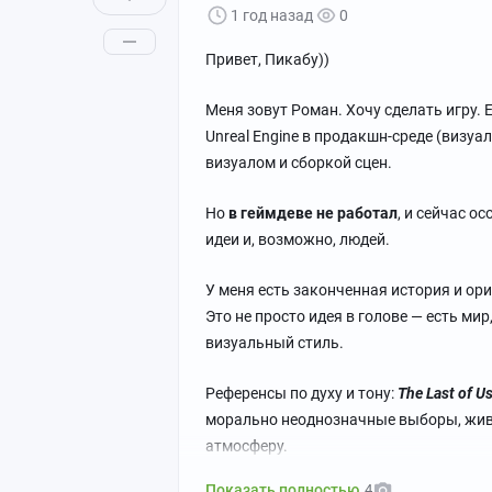
1 год назад
0
Привет, Пикабу))
Меня зовут Роман. Хочу сделать игру.
Unreal Engine в продакшн-среде (визуа
визуалом и сборкой сцен.
Но
в геймдеве не работал
, и сейчас о
идеи и, возможно, людей.
У меня есть законченная история и ор
Это не просто идея в голове — есть ми
визуальный стиль.
Референсы по духу и тону:
The Last of Us
морально неоднозначные выборы, жива
атмосферу.
Показать полностью
4