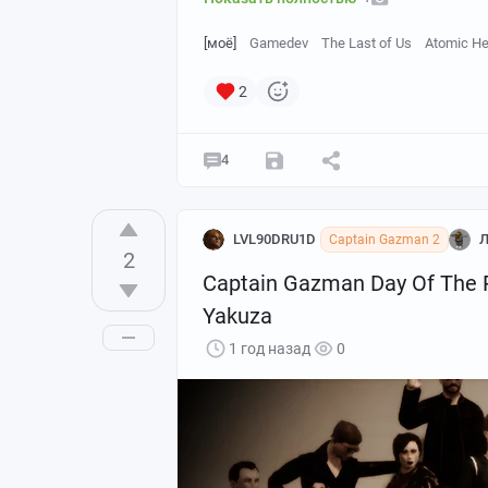
[моё]
Gamedev
The Last of Us
Atomic He
2
4
LVL90DRU1D
Л
Captain Gazman 2
2
Captain Gazman Day Of The
Yakuza
1 год назад
0