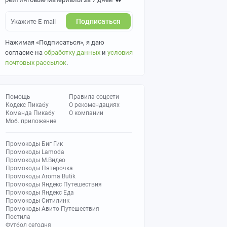
Подписаться
Нажимая «Подписаться», я даю
согласие на
обработку данных
и
условия
почтовых рассылок
.
Помощь
Правила соцсети
Кодекс Пикабу
О рекомендациях
Команда Пикабу
О компании
Моб. приложение
Промокоды Биг Гик
Промокоды Lamoda
Промокоды М.Видео
Промокоды Пятерочка
Промокоды Aroma Butik
Промокоды Яндекс Путешествия
Промокоды Яндекс Еда
Промокоды Ситилинк
Промокоды Авито Путешествия
Постила
Футбол сегодня