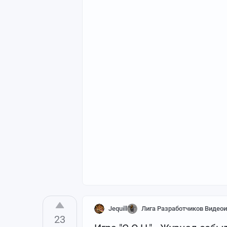
Jequill
Лига Разработчиков Видеои
23