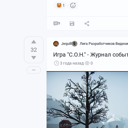
1
9
Jequill
Лига Разработчиков Видеои
32
Игра "С.О.Н." - Журнал соб
3 года назад
0