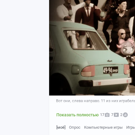
Вот они, слева направо. 11 из них играбе
Показать полностью
17
7
2
[моё]
Опрос
Компьютерные игры
Игр