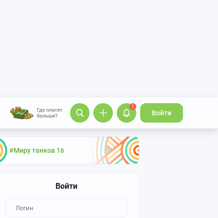
1
Войти
#Миру танков 16
Войти