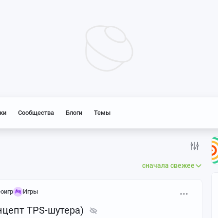
ки
Сообщества
Блоги
Темы
сначала свежее
еоигр
Игры
нцепт TPS-шутера)