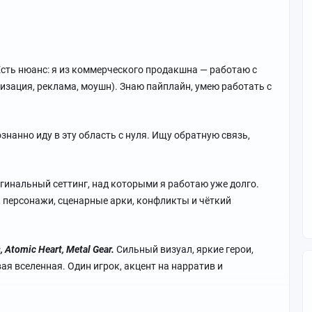
 Есть нюанс: я из коммерческого продакшна — работаю с
лизация, реклама, моушн). Знаю пайплайн, умею работать с
сознанно иду в эту область с нуля. Ищу обратную связь,
игинальный сеттинг, над которыми я работаю уже долго.
р, персонажи, сценарные арки, конфликты и чёткий
, Atomic Heart, Metal Gear.
Сильный визуал, яркие герои,
я вселенная. Один игрок, акцент на нарратив и