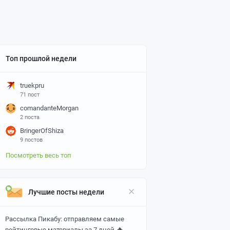
Топ прошлой недели
truekpru
71 пост
comandanteMorgan
2 поста
BringerOfShiza
9 постов
Посмотреть весь топ
Лучшие посты недели
Рассылка Пикабу: отправляем самые
🔥
рейтинговые материалы за 7 дней