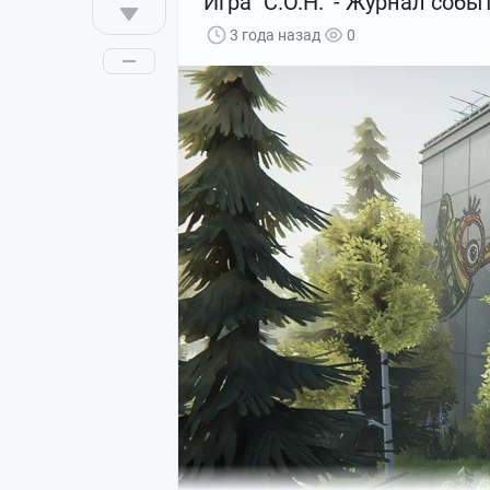
Игра "С.О.Н." - Журнал соб
3 года назад
0