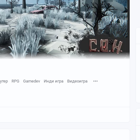
утер
RPG
Gamedev
Инди игра
Видеоигра