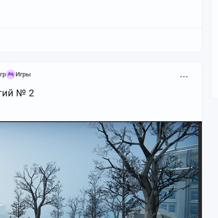
гр
Игры
ытий № 2