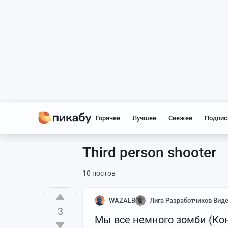
Горячее
Лучшее
Свежее
Подпис
Third person shooter
10 постов
WAZALB
Лига Разработчиков Вид
3
Мы все немного зомби (Ко