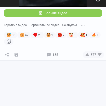
Больше видео
Короткие видео
Вертикальное видео
Со звуком
83
47
21
2
2
1
1
1
135
877