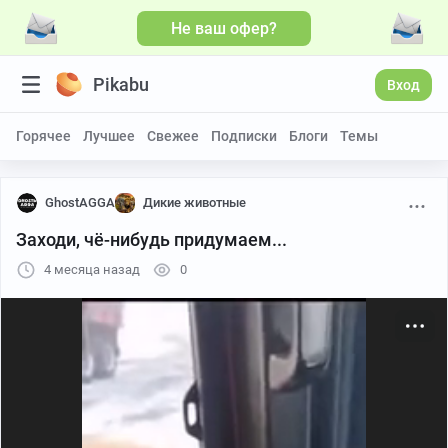
Не ваш офер?
Больше видео
Pikabu
Вход
Горячее
Лучшее
Свежее
Подписки
Блоги
Темы
GhostAGGA
Дикие животные
Заходи, чё-нибудь придумаем...
4 месяца назад
0