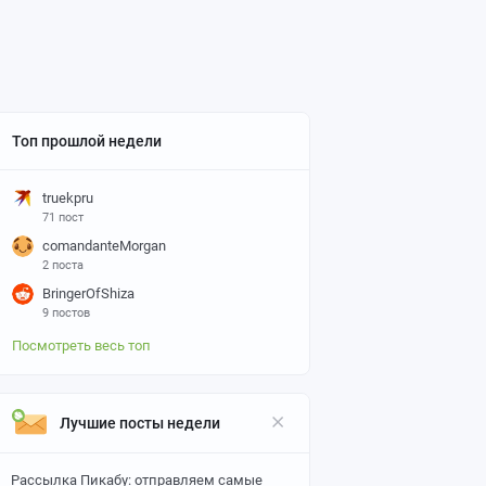
Топ прошлой недели
truekpru
71 пост
comandanteMorgan
2 поста
BringerOfShiza
9 постов
Посмотреть весь топ
Лучшие посты недели
Рассылка Пикабу: отправляем самые