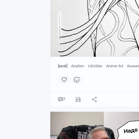
[моё]
Anelien
Inktober
Anime Art
Аним
7