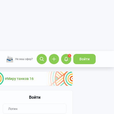
1
Войти
#Миру танков 16
Войти