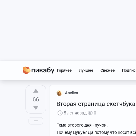
Горячее
Лучшее
Свежее
Подпис
Anelien
66
Вторая страница скетчбука
5 лет назад
0
Тема второго дня - пучок.
Почему Цукуё? Да потому что носит всё