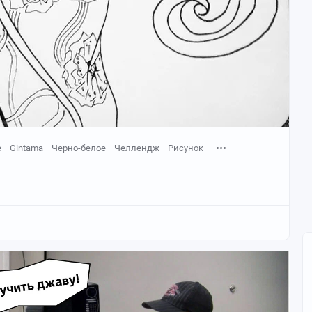
е
Gintama
Черно-белое
Челлендж
Рисунок