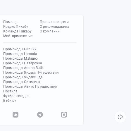
Помощь
Правила соцсети
Кодекс Пикабу
О рекомендациях
Команда Пикабу
О компании
Моб. приложение
Промокоды Биг Гик
Промокоды Lamoda
Промокоды М.Видео
Промокоды Пятерочка
Промокоды Aroma Butik
Промокоды Яндекс Путешествия
Промокоды Яндекс Еда
Промокоды Ситилинк
Промокоды Авито Путешествия
Постила
Футбол сегодня
Бэби.ру