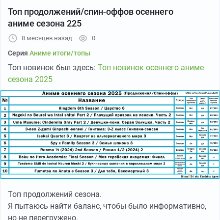
Топ продолжений/спин-оффов осеннего
аниме сезона 225
Моя телега с баянами
Старпонивилль
с прочей дичью
8 месяцев назад
0
про аниме и в которой я ничего не рекламирую
кроме
своего твича
Серия
Аниме итоги/топы
Топ новинок был здесь:
Топ новинок осеннего аниме
сезона 2025
Топ продолжений сезона.
Я пытаюсь найти баланс, чтобы было информативно,
но не перегружено.