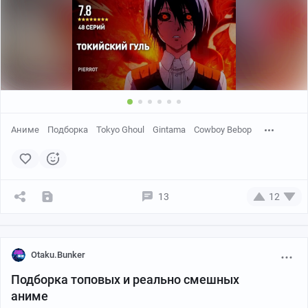
Аниме
Подборка
Tokyo Ghoul
Gintama
Cowboy Bebop
13
12
Otaku.Bunker
Подборка топовых и реально смешных
аниме