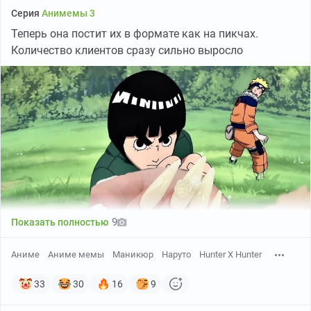
Серия
Анимемы 3
Теперь она постит их в формате как на пикчах.
Количество клиентов сразу сильно выросло
9
Показать полностью
Аниме
Аниме мемы
Маникюр
Наруто
Hunter X Hunter
33
30
16
9