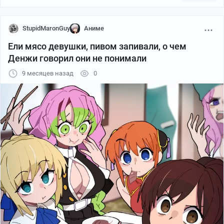
P.S. по какой-то причине пост не хотел публиковаться
со ссылкой на Шикимори.
StupidMaronGuy
Аниме
Ели мясо девушки, пивом запивали, о чем
Денжи говорил они не понимали
9 месяцев назад
0