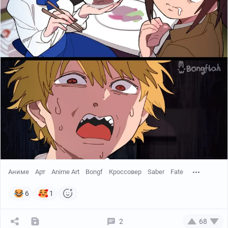
Аниме
Арт
Anime Art
Bongf
Кроссовер
Saber
Fate
6
1
2
68