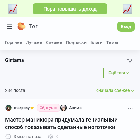
Пора повышать доход
Больше видео
Тег
Вход
Горячее
Лучшее
Свежее
Подписки
Блоги
Темы
Gintama
Ещё теги
284 поста
сначала свежее
starpony
Аниме
Эй, я умер
Мастер маникюра придумала гениальный
способ показывать сделанные ноготочки
3 месяца назад
0