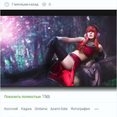
7 месяцев назад
0
13
Показать полностью
Косплей
Kagura
Gintama
Asami Gate
Фотография