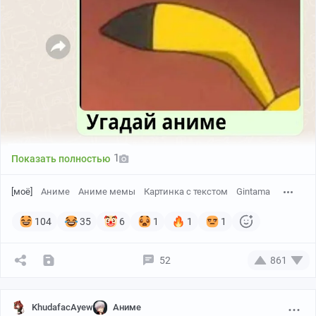
1
Показать полностью
[моё]
Аниме
Аниме мемы
Картинка с текстом
Gintama
104
35
6
1
1
1
52
861
KhudafacAyew
Аниме