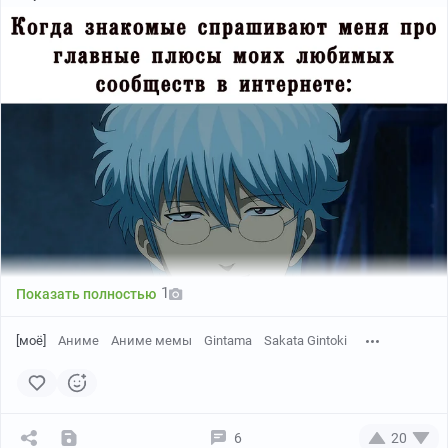
1
Показать полностью
[моё]
Аниме
Аниме мемы
Gintama
Sakata Gintoki
Кадр из аниме: 3-nen Z-gumi Ginpachi-sensei / Гинтама:
3-Z класс Гинпачи-сэнсэя
6
20