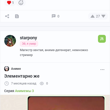
1
0
27
starpony
Эй, я умер
Магистр хентая, аниме-дегенерат, немножко
стример
Аниме
Элементарно же
7 месяцев назад
0
Серия
Анимемы 3