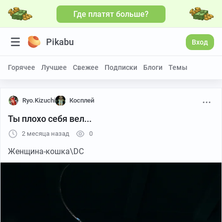
Где платят больше?
Pikabu
Вход
Горячее
Лучшее
Свежее
Подписки
Блоги
Темы
Ryo.Kizuchi
Косплей
Ты плохо себя вел...
2 месяца назад
0
Женщина-кошка\DC