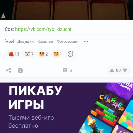
Cos:
https://vk.com/ryo_kizuchi
[моё]
Девушки
Косплей
Фотосессия
13
7
2
1
5
89