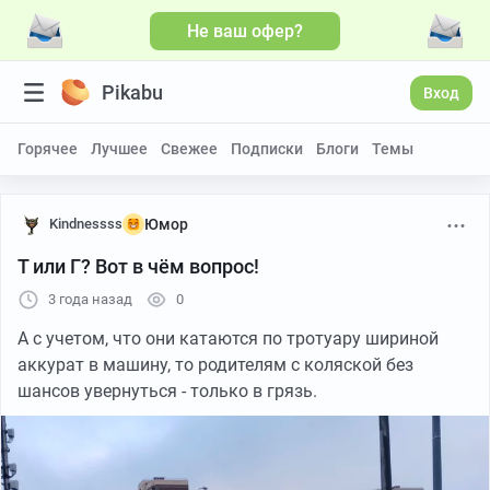
Не ваш офер?
Pikabu
Вход
Горячее
Лучшее
Свежее
Подписки
Блоги
Темы
Kindnessss
Юмор
Т или Г? Вот в чём вопрос!
3 года назад
0
А с учетом, что они катаются по тротуару шириной
аккурат в машину, то родителям с коляской без
шансов увернуться - только в грязь.