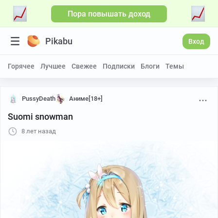
Пора повышать доход
Pikabu
Вход
Горячее
Лучшее
Свежее
Подписки
Блоги
Темы
PussyDeath
Аниме[18+]
Suomi snowman
8 лет назад