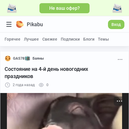
Не ваш офер?
Больше видео
Pikabu
Вход
Горячее
Лучшее
Свежее
Подписки
Блоги
Темы
GAS78
Баяны
Состояние на 4-й день новогодних
праздников
2 года назад
0