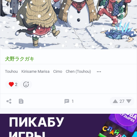
犬野ラクガキ
Touhou
Kirisame Marisa
Cirno
Chen (Touhou)
2
1
27