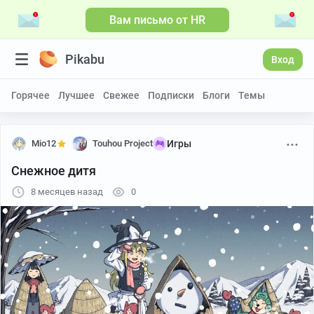
Вам письмо от HR
Pikabu
Вход
Горячее
Лучшее
Свежее
Подписки
Блоги
Темы
Mio12
Touhou Project
Игры
Снежное дитя
8 месяцев назад
0