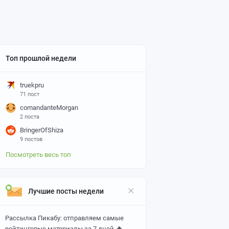
Топ прошлой недели
truekpru
71 пост
comandanteMorgan
2 поста
BringerOfShiza
9 постов
Посмотреть весь топ
Лучшие посты недели
Рассылка Пикабу: отправляем самые
🔥
рейтинговые материалы за 7 дней