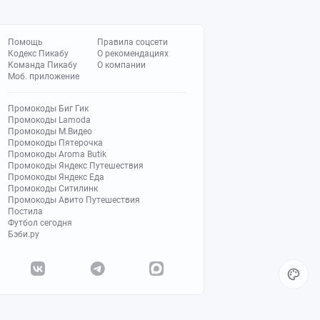
Помощь
Правила соцсети
Кодекс Пикабу
О рекомендациях
Команда Пикабу
О компании
Моб. приложение
Промокоды Биг Гик
Промокоды Lamoda
Промокоды М.Видео
Промокоды Пятерочка
Промокоды Aroma Butik
Промокоды Яндекс Путешествия
Промокоды Яндекс Еда
Промокоды Ситилинк
Промокоды Авито Путешествия
Постила
Футбол сегодня
Бэби.ру