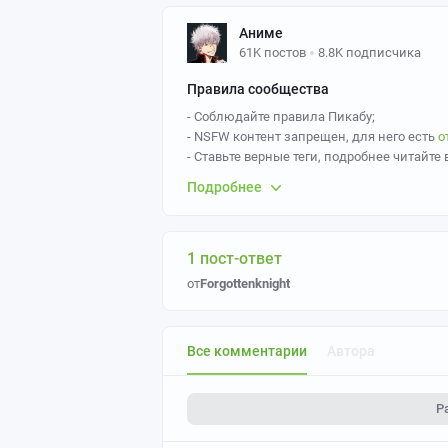
Аниме
61K постов
8.8K подписчика
Правила сообщества
- Соблюдайте правила Пикабу;
- NSFW контент запрещен, для него есть
о
- Ставьте верные теги, подробнее читайте 
- Ставьте верные теги,
Anime art
- основной
Подробнее
Так же желательно указывать персонажа и
- За политоту бан.
- Пожалуйста, не оставляйте
необоснован
- Если вы постите картинки, созданные с 
1 пост-ответ
нейросетей";
от
Forgottenknight
- Если вы постите картинки, созданные с
нейросетей
.
- По вопросам работы модераторов сообщ
Все комментарии
Автора
Р