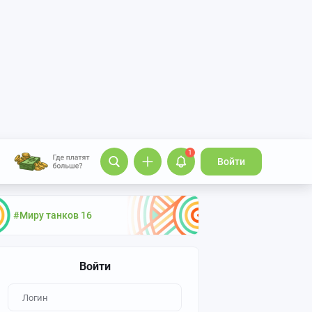
1
Войти
#Миру танков 16
Войти