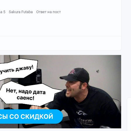
a 5
Sakura Futaba
Ответ на пост