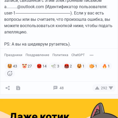
записи, связанной с этим электронным письмом
a..........@outlook.com (Идентификатор пользователя:
user-1----------------------------------------------------). Если у вас есть
вопросы или вы считаете, что произошла ошибка, вы
можете воспользоваться кнопкой ниже, чтобы подать
апелляцию.
PS: А вы на шедеврум ругаетесь).
Праздники
Поздравление
Политика
ChatGPT
43
27
14
3
2
1
1
1
48
292