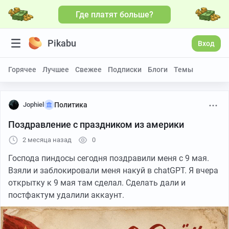
Где платят больше?
Pikabu
Вход
Горячее
Лучшее
Свежее
Подписки
Блоги
Темы
Jophiel
Политика
Поздравление с праздником из америки
2 месяца назад
0
Господа пиндосы сегодня поздравили меня с 9 мая.
Взяли и заблокировали меня накуй в chatGPT. Я вчера
открытку к 9 мая там сделал. Сделать дали и
постфактум удалили аккаунт.