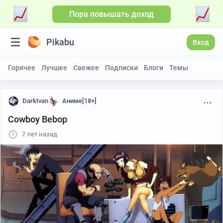
Пора повышать доход
Pikabu
Вход
Горячее
Лучшее
Свежее
Подписки
Блоги
Темы
DarkIvan
Аниме[18+]
Cowboy Bebop
7 лет назад