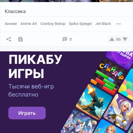
Классика
Аниме
Anime Art
Cowboy Bebop
Spike Spiegel
Jet Black
0
66