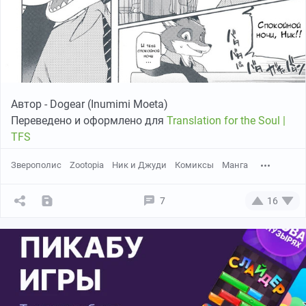
Автор - Dogear (Inumimi Moeta)
Переведено и оформлено для
Translation for the Soul |
TFS
Зверополис
Zootopia
Ник и Джуди
Комиксы
Манга
7
16