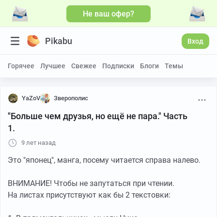
Не ваш офер?
Pikabu
Вход
Горячее
Лучшее
Свежее
Подписки
Блоги
Темы
YaZoV
Зверополис
"Больше чем друзья, но ещё не пара." Часть
1.
9 лет назад
Это "японец", манга, посему читается справа налево.
ВНИМАНИЕ! Чтобы не запутаться при чтении.
На листах присутствуют как бы 2 текстовки: