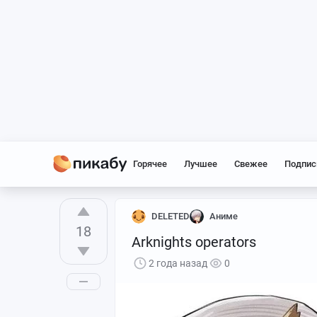
Горячее
Лучшее
Свежее
Подпис
DELETED
Аниме
18
Arknights operators
2 года назад
0