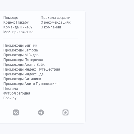
Помощь
Правила соцсети
Кодекс Пикабу
О рекомендациях
Команда Пикабу
О компании
Моб. приложение
Промокоды Биг Гик
Промокоды Lamoda
Промокоды М.Видео
Промокоды Пятерочка
Промокоды Aroma Butik
Промокоды Яндекс Путешествия
Промокоды Яндекс Еда
Промокоды Ситилинк
Промокоды Авито Путешествия
Постила
Футбол сегодня
Бэби.ру