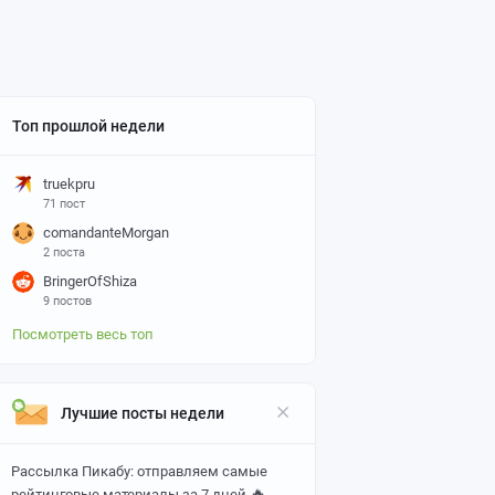
Топ прошлой недели
truekpru
71 пост
comandanteMorgan
2 поста
BringerOfShiza
9 постов
Посмотреть весь топ
Лучшие посты недели
Рассылка Пикабу: отправляем самые
🔥
рейтинговые материалы за 7 дней