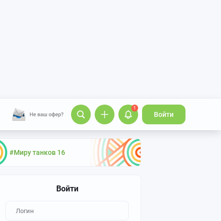
1
Войти
#Миру танков 16
Войти