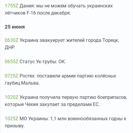
1755Z
Дания: мы не можем обучать украинских
лётчиков F-16 после декабря.
25 июня
0630Z
Украина эвакуирует жителей города Торецк,
ДНР.
0655Z
Статус Ук-трубы: ОК.
0725Z
Ростех: поставили армии партию колёсных
гаубиц Мальва.
1020Z
Украина получила первую партию боеприпасов,
которые Чехия закупает за пределами ЕС.
1025Z
МО Украины: 1,1 млн военнообязанных годны к
призыву.