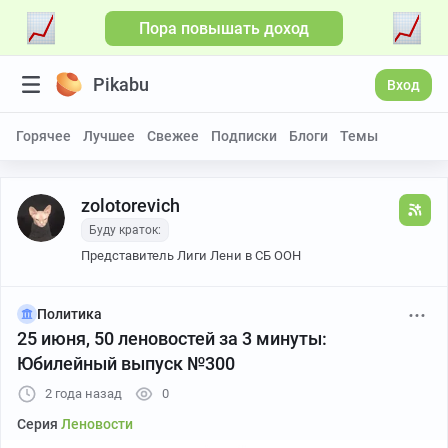
Пора повышать доход
Pikabu
Вход
Горячее
Лучшее
Свежее
Подписки
Блоги
Темы
zolotorevich
Буду краток:
Представитель Лиги Лени в СБ ООН
Политика
25 июня, 50 леновостей за 3 минуты:
Юбилейный выпуск №300
2 года назад
0
Серия
Леновости