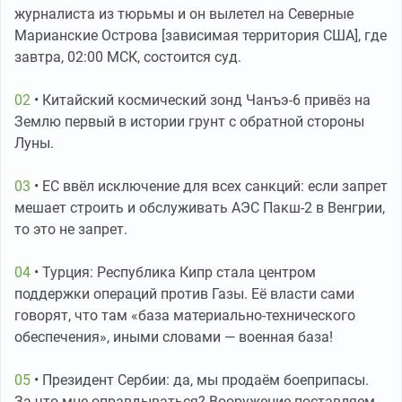
журналиста из тюрьмы и он вылетел на Северные
Марианские Острова [зависимая территория США], где
завтра, 02:00 МСК, состоится суд.
02
• Китайский космический зонд Чанъэ-6 привёз на
Землю первый в истории грунт с обратной стороны
Луны.
03
• ЕС ввёл исключение для всех санкций: если запрет
мешает строить и обслуживать АЭС Пакш-2 в Венгрии,
то это не запрет.
04
• Турция: Республика Кипр стала центром
поддержки операций против Газы. Её власти сами
говорят, что там «база материально-технического
обеспечения», иными словами — военная база!
05
• Президент Сербии: да, мы продаём боеприпасы.
За что мне оправдываться? Вооружение поставляем