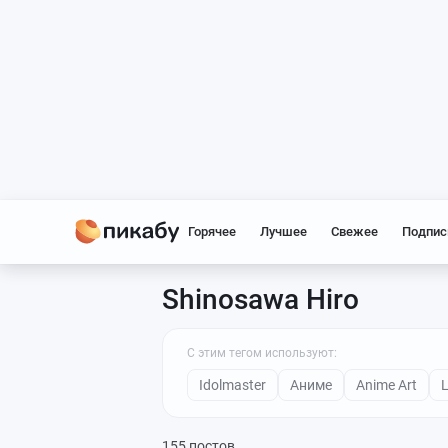
Горячее
Лучшее
Свежее
Подпис
Shinosawa Hiro
С этим тегом используют:
Idolmaster
Аниме
Anime Art
L
155 постов