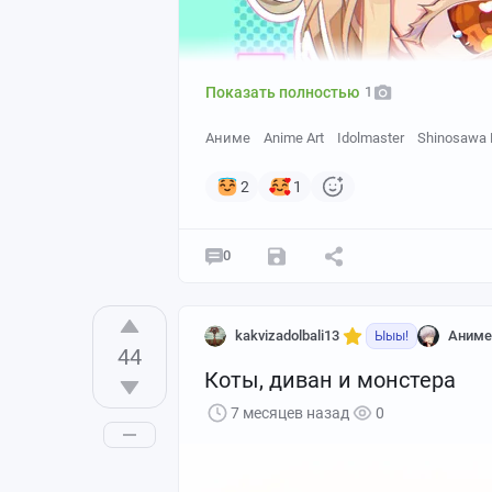
Показать полностью
1
Аниме
Anime Art
Idolmaster
Shinosawa 
2
1
0
kakvizadolbali13
Аниме
Ыыы!
44
Коты, диван и монстера
7 месяцев назад
0