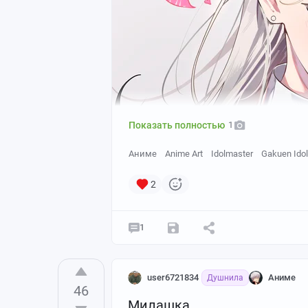
Показать полностью
1
Аниме
Anime Art
Idolmaster
Gakuen Ido
2
1
user6721834
Аниме
Душнила
46
Милашка