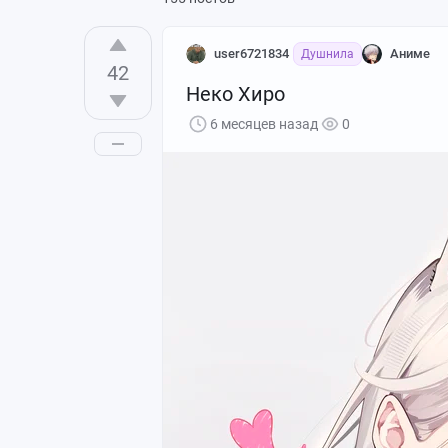
user6721834
Аниме
Душнила
42
Неко Хиро
6 месяцев назад
0