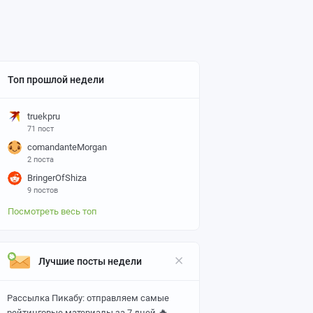
Топ прошлой недели
truekpru
71 пост
comandanteMorgan
2 поста
BringerOfShiza
9 постов
Посмотреть весь топ
Лучшие посты недели
Рассылка Пикабу: отправляем самые
🔥
рейтинговые материалы за 7 дней