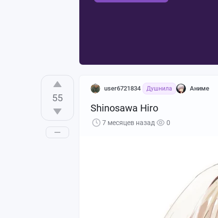
user6721834
Аниме
Душнила
55
Shinosawa Hiro
7 месяцев назад
0