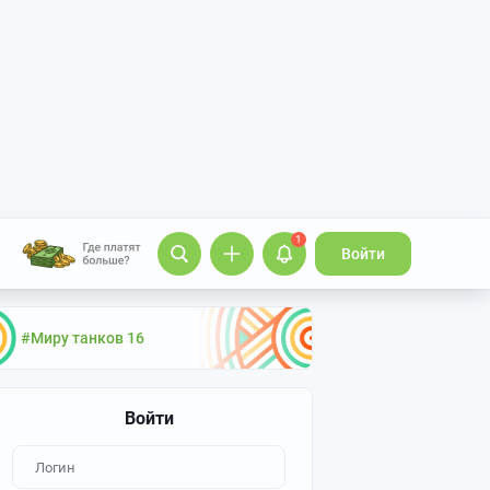
1
Войти
#Миру танков 16
Войти