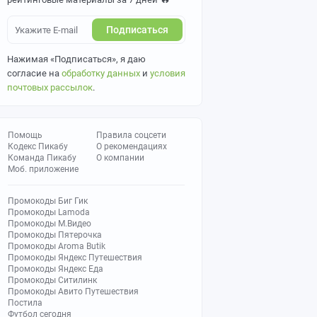
Подписаться
Нажимая «Подписаться», я даю
согласие на
обработку данных
и
условия
почтовых рассылок
.
Помощь
Правила соцсети
Кодекс Пикабу
О рекомендациях
Команда Пикабу
О компании
Моб. приложение
Промокоды Биг Гик
Промокоды Lamoda
Промокоды М.Видео
Промокоды Пятерочка
Промокоды Aroma Butik
Промокоды Яндекс Путешествия
Промокоды Яндекс Еда
Промокоды Ситилинк
Промокоды Авито Путешествия
Постила
Футбол сегодня