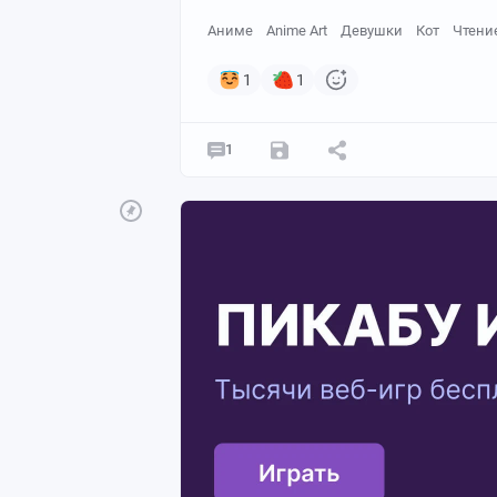
Аниме
Anime Art
Девушки
Кот
Чтени
1
1
1