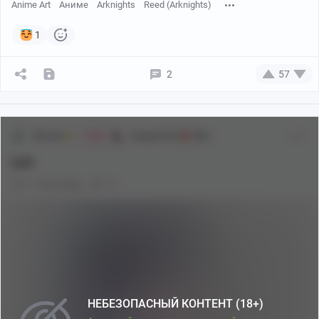
Anime Art
Аниме
Arknights
Reed (Arknights)
1
2
57
Shiraori
Аниме[18+]
18+
Мяв
ExR
1 год назад
0
Creator:
dummyeq
НЕБЕЗОПАСНЫЙ КОНТЕНТ (18+)