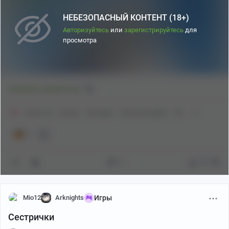
НЕБЕЗОПАСНЫЙ КОНТЕНТ (18+)
Авторизуйтесь
или
зарегистрируйтесь
для
просмотра
1
Показать полностью
18+
Anime Art
Аниме
Arknights
Reed (Arknights)
Ett
1
3
77
Mio12
Arknights
Игры
Сестрички