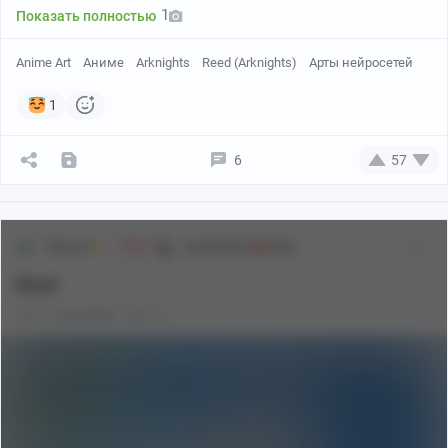
1
Показать полностью
Anime Art
Аниме
Arknights
Reed (Arknights)
Арты нейросетей
1
6
57
Shiraori
Аниме[18+]
18+
Мяв
Reed
1 год назад
0
Creator: Eidolon430