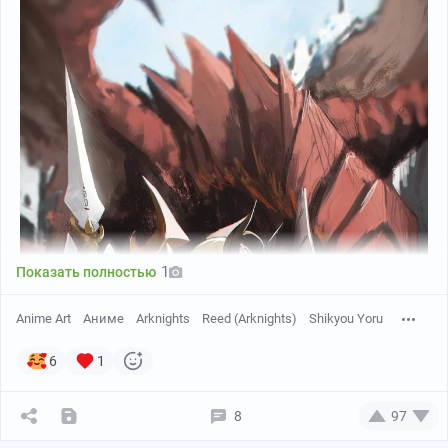
1
Показать полностью
Anime Art
Аниме
Arknights
Reed (Arknights)
Shikyou Yoru
6
1
8
97