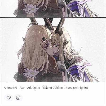
Creator:
shikyou yoru
Anime Art
Арт
Arknights
Eblana Dublinn
Reed (Arknights)