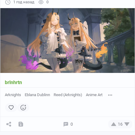
1 год назад
0
brlnhrtn
Arknights
Eblana Dublinn
Reed (Arknights)
Anime Art
0
16