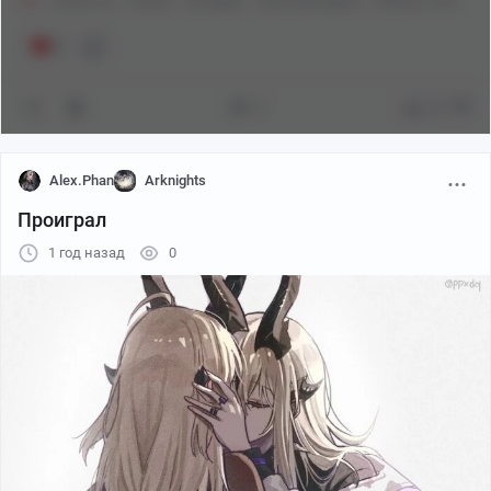
18+
Anime Art
Аниме
Arknights
Reed (Arknights)
Shikyou Yoru
2
3
51
Alex.Phan
Arknights
Проиграл
1 год назад
0