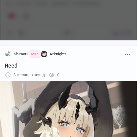
18+
Anime Art
Аниме
Arknights
Reed (Arknights)
1
2
97
Shiraori
Arknights
Мяв
Reed
8 месяцев назад
0