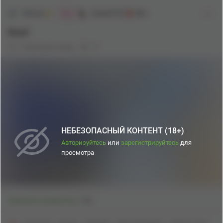
Shiraori
Аниме[18+]
18+
Мяв
Reed
9 месяцев назад
0
НЕБЕЗОПАСНЫЙ КОНТЕНТ (18+)
Авторизуйтесь
или
зарегистрируйтесь
для
просмотра
1
Показать полностью