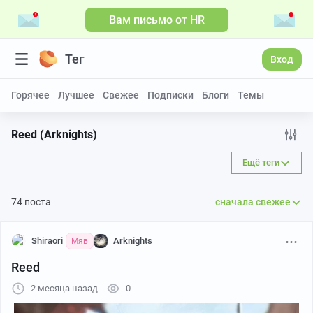
Вам письмо от HR
Тег
Вход
Горячее
Лучшее
Свежее
Подписки
Блоги
Темы
Reed (Arknights)
Ещё теги
74 поста
сначала свежее
Shiraori
Arknights
Мяв
Reed
2 месяца назад
0