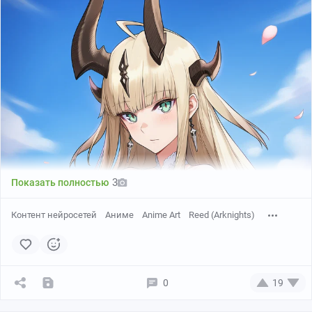
Creator:
shikyou yoru
3
Показать полностью
Контент нейросетей
Аниме
Anime Art
Reed (Arknights)
0
19