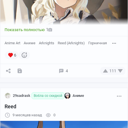
Creator: 九
1
Показать полностью
Anime Art
Аниме
Arknights
Reed (Arknights)
Горничная
6
4
111
29sadrask
Аниме
Вобла со скидкой
Reed
9 месяцев назад
0