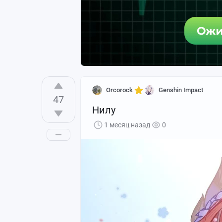
Автор: Raizu
Orcorock
Genshin Impact
47
Нилу
1 месяц назад
0