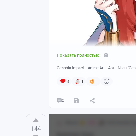
Показать полностью
1
Genshin Impact
Anime Art
Арт
Nilou (Gen
8
1
1
2
Shiraori
[18+] Genshin I
Мяв
144
Summer time