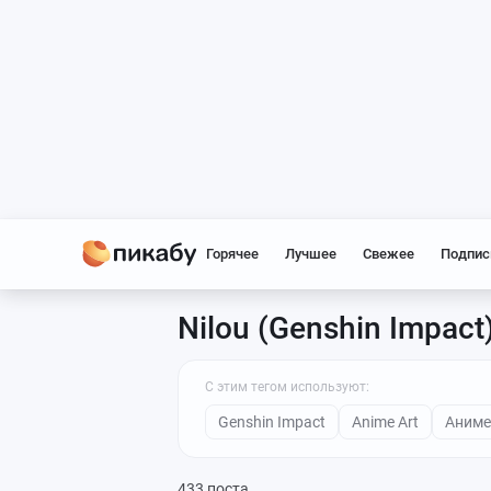
Горячее
Лучшее
Свежее
Подпис
Nilou (Genshin Impact
С этим тегом используют:
Genshin Impact
Anime Art
Аниме
433 поста