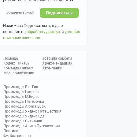
Подписаться
Нажимая «Подписаться», я даю
согласие на
обработку данных
и
условия
почтовых рассылок
.
Помощь
Правила соцсети
Кодекс Пикабу
О рекомендациях
Команда Пикабу
О компании
Моб. приложение
Промокоды Биг Гик
Промокоды Lamoda
Промокоды М.Видео
Промокоды Пятерочка
Промокоды Aroma Butik
Промокоды Яндекс Путешествия
Промокоды Яндекс Еда
Промокоды Ситилинк
Промокоды Авито Путешествия
Постила
Футбол сегодня