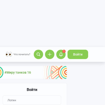
1
Войти
#Миру танков 16
Войти