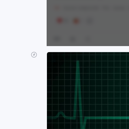
18+
Контент нейросетей
Pixiv
Аниме
10
1
0