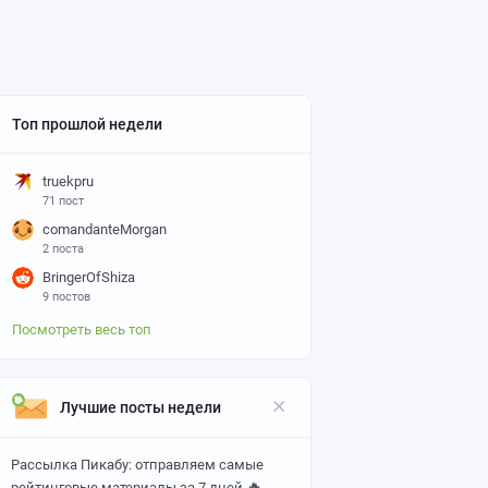
Топ прошлой недели
truekpru
71 пост
comandanteMorgan
2 поста
BringerOfShiza
9 постов
Посмотреть весь топ
Лучшие посты недели
Рассылка Пикабу: отправляем самые
🔥
рейтинговые материалы за 7 дней