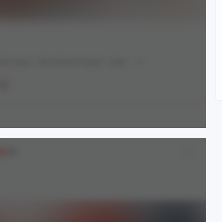
hin Impact
Nilou (Genshin Impact)
Amber
18+