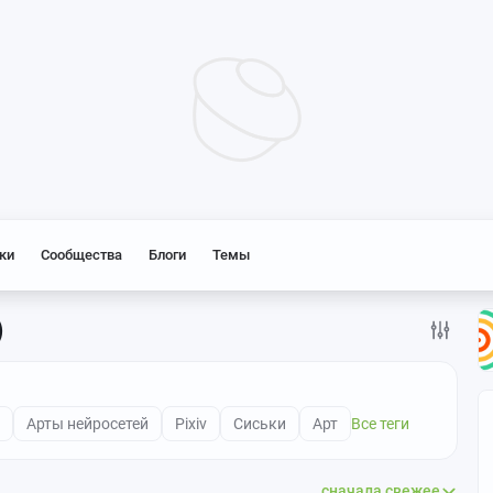
ки
Сообщества
Блоги
Темы
)
Арты нейросетей
Pixiv
Сиськи
Арт
Все теги
сначала свежее