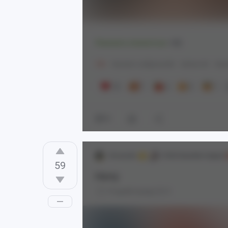
Показать полностью
4
18+
Контент нейросетей
Anime Art
Gens
13
7
4
2
1
10
Orcorock
[18+] Genshin Impact
59
Нилу
19 дней назад
0