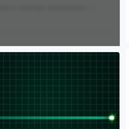
Anime Art
Genshin Impact
Nilou (Genshin Impact)