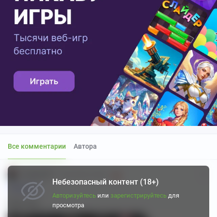
Все комментарии
Автора
Pavluha299
5 месяцев назад
Небезопасный контент (18+)
Пу пу пу...
Авторизуйтесь
или
зарегистрируйтесь
для
Ням-ням
просмотра