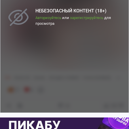
НЕБЕЗОПАСНЫЙ КОНТЕНТ (18+)
Авторизуйтесь
или
зарегистрируйтесь
для
просмотра
18+
Anime Art
Аниме
Arknights: Endfield
Yvonne (Endfield)
17
8
20
189