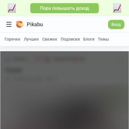
Пора повышать доход
Pikabu
Вход
Горячее
Лучшее
Свежее
Подписки
Блоги
Темы
Shiraori
Аниме[18+]
18+
Мяв
Yvonne
5 месяцев назад
0