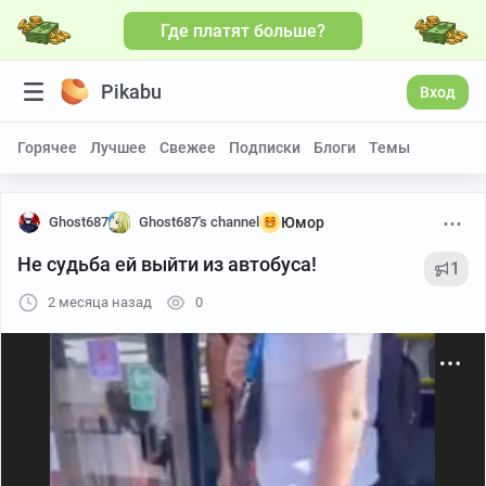
Где платят больше?
Больше видео
Pikabu
Вход
Горячее
Лучшее
Свежее
Подписки
Блоги
Темы
Ghost687
Ghost687's channel
Юмор
Не судьба ей выйти из автобуса!
1
2 месяца назад
0