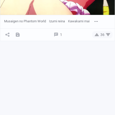
Musaigen no Phantom World
Izumi reina
Kawakami mai
1
36