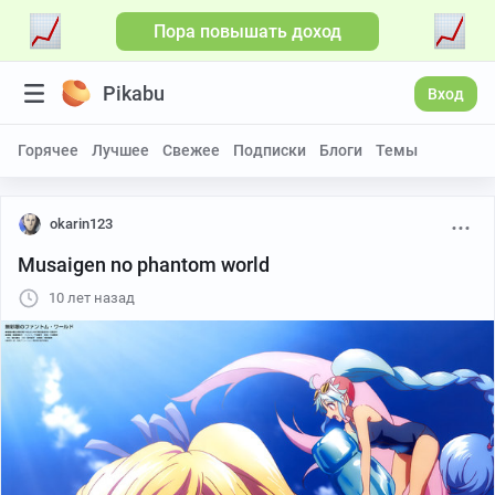
Пора повышать доход
Pikabu
Вход
Горячее
Лучшее
Свежее
Подписки
Блоги
Темы
okarin123
Musaigen no phantom world
10 лет назад