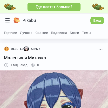
Где платят больше?
Pikabu
Вход
Горячее
Лучшее
Свежее
Подписки
Блоги
Темы
DELETED
Аниме
Маленькая Миточка
1 год назад
0