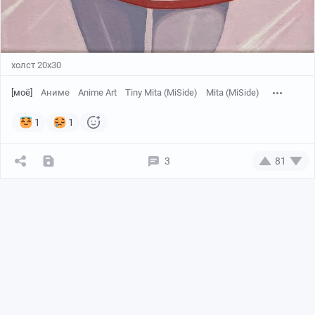
холст 20х30
[моё]
Аниме
Anime Art
Tiny Mita (MiSide)
Mita (MiSide)
1
1
3
81