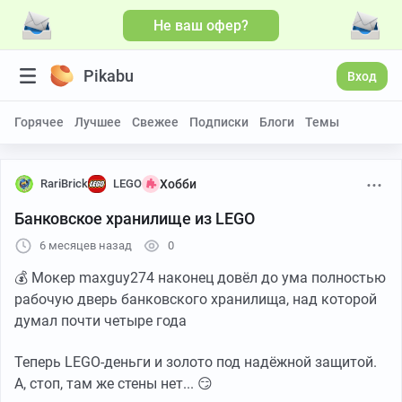
Не ваш офер?
Больше видео
Pikabu
Вход
Горячее
Лучшее
Свежее
Подписки
Блоги
Темы
RariBrick
LEGO
Хобби
Банковское хранилище из LEGO
6 месяцев назад
0
💰 Мокер maxguy274 наконец довёл до ума полностью
рабочую дверь банковского хранилища, над которой
думал почти четыре года
Теперь LEGO-деньги и золото под надёжной защитой.
А, стоп, там же стены нет... 😏