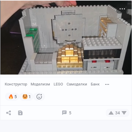
Конструктор
Моделизм
LEGO
Самоделки
Банк
5
1
5
34