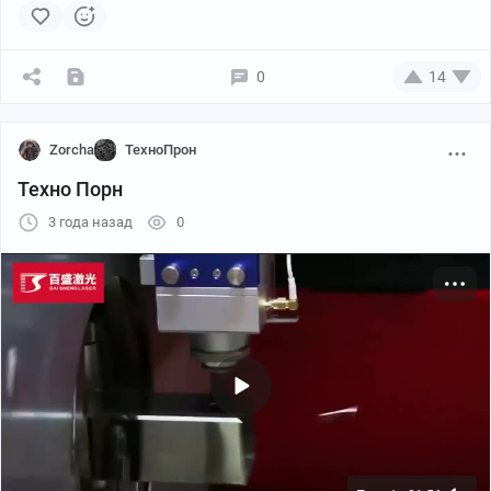
0
14
Zorcha
ТехноПрон
Техно Порн
3 года назад
0