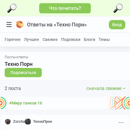
Что почитать?
Больше видео
Ответы на «Техно Порн»
Вход
Горячее
Лучшее
Свежее
Подписки
Блоги
Темы
Посты-ответы
Техно Порн
Подписаться
2 поста
сначала свежие
#Миру танков 16
Zorcha
ТехноПрон