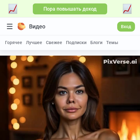
Пора повышать доход
Видео
Вход
Горячее
Лучшее
Свежее
Подписки
Блоги
Темы