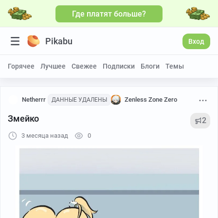
Где платят больше?
Pikabu
Вход
Горячее
Лучшее
Свежее
Подписки
Блоги
Темы
Netherrr
Zenless Zone Zero
ДАННЫЕ УДАЛЕНЫ
Змейко
2
3 месяца назад
0