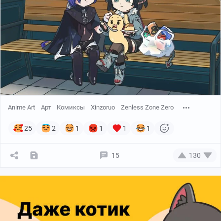
Anime Art
Арт
Комиксы
Xinzoruo
Zenless Zone Zero
25
2
1
1
1
1
15
130