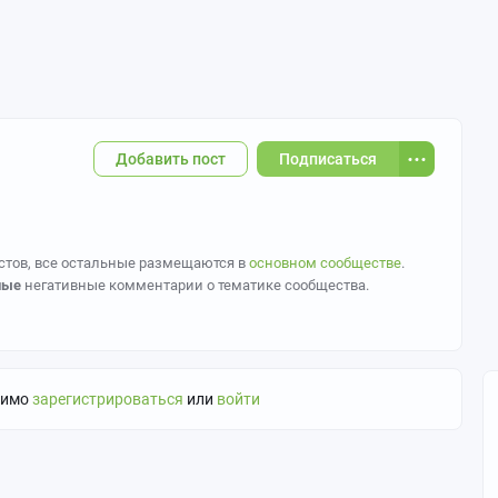
Добавить пост
Подписаться
стов, все остальные размещаются в
основном сообществе
.
ные
негативные комментарии о тематике сообщества.
 тег аниме сообществ и обязателен во всех постах с артами.
 откуда он.
ображением детей и персонажей, изображённых похожими на
димо
зарегистрироваться
или
войти
й половых органов и без явного акцента на них (не совать
товарищ модератор и отвесит бамбулей.
 помощью нейросетей, то обязательно ставьте тег
Контент