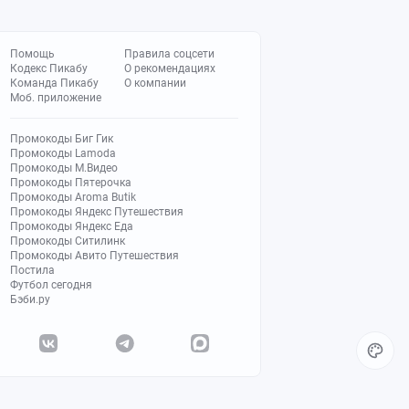
Помощь
Правила соцсети
Кодекс Пикабу
О рекомендациях
Команда Пикабу
О компании
Моб. приложение
Промокоды Биг Гик
Промокоды Lamoda
Промокоды М.Видео
Промокоды Пятерочка
Промокоды Aroma Butik
Промокоды Яндекс Путешествия
Промокоды Яндекс Еда
Промокоды Ситилинк
Промокоды Авито Путешествия
Постила
Футбол сегодня
Бэби.ру