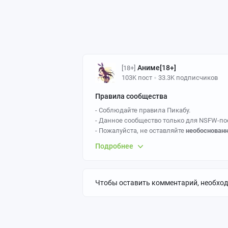
Аниме[18+]
[18+]
103K пост
33.3K подписчиков
Правила сообщества
- Соблюдайте правила Пикабу.
- Данное сообщество только для NSFW-по
- Пожалуйста, не оставляйте
необоснован
- Ставьте верные теги,
Anime art
- основной
Подробнее
Так же желательно указывать персонажа и
- Не допускаются эротические арты с из
детей.
- За политоту бан.
Чтобы оставить комментарий, необхо
- Эротические арты должны быть с цензуро
прямо в экран), потому что тогда придёт 
- Если вы постите картинки, созданные с
нейросетей
.