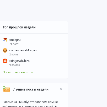
Топ прошлой недели
truekpru
71 пост
comandanteMorgan
2 поста
BringerOfShiza
9 постов
Посмотреть весь топ
Лучшие посты недели
Рассылка Пикабу: отправляем самые
🔥
рейтинговые материалы за 7 дней