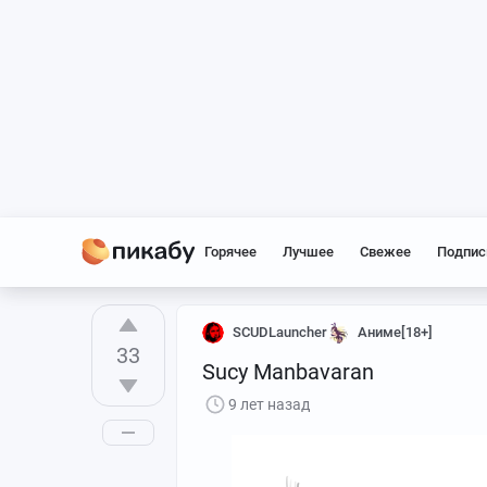
Горячее
Лучшее
Свежее
Подпис
SCUDLauncher
Аниме[18+]
33
Sucy Manbavaran
9 лет назад