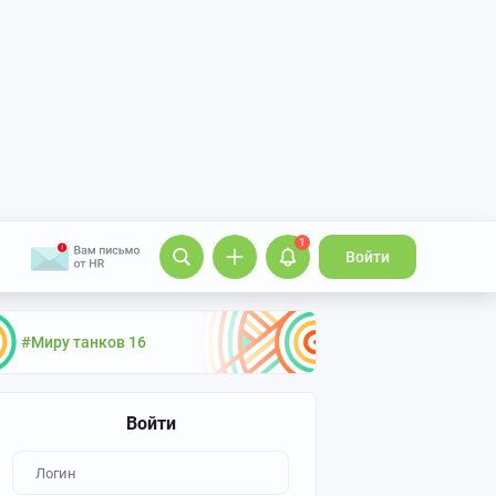
1
Войти
#Миру танков 16
Войти