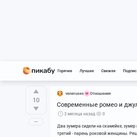
Горячее
Лучшее
Свежее
Подпис
veneruses
Отношения
10
Современные ромео и джул
3 месяца назад
0
Два зумера сидели на скамейке, зумер 
третий - парень роковой женщины. Реш