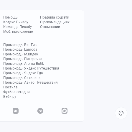
Помощь
Правила соцсети
Кодекс Пикабу
О рекомендациях
Команда Пикабу
О компании
Моб. приложение
Промокоды Биг Гик
Промокоды Lamoda
Промокоды М.Видео
Промокоды Пятерочка
Промокоды Aroma Butik
Промокоды Яндекс Путешествия
Промокоды Яндекс Еда
Промокоды Ситилинк
Промокоды Авито Путешествия
Постила
Футбол сегодня
Бэби.ру