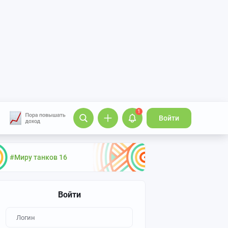
1
Войти
#Миру танков 16
Войти