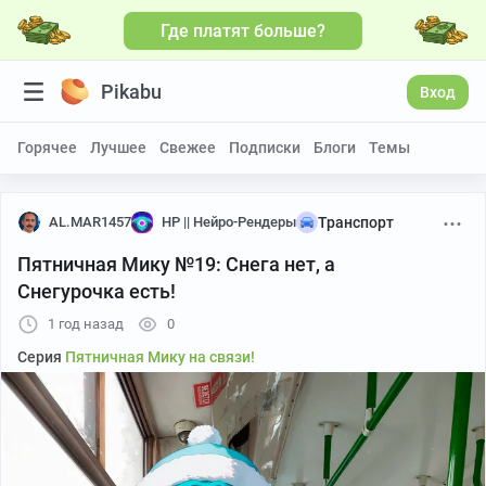
Где платят больше?
Pikabu
Вход
Горячее
Лучшее
Свежее
Подписки
Блоги
Темы
AL.MAR1457
НР || Нейро-Рендеры
Транспорт
Пятничная Мику №19: Снега нет, а
Снегурочка есть!
1 год назад
0
Серия
Пятничная Мику на связи!