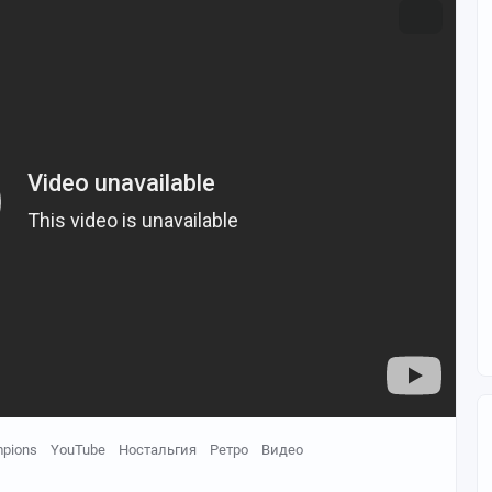
pions
YouTube
Ностальгия
Ретро
Видео