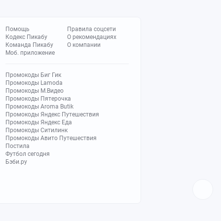
Помощь
Правила соцсети
Кодекс Пикабу
О рекомендациях
Команда Пикабу
О компании
Моб. приложение
Промокоды Биг Гик
Промокоды Lamoda
Промокоды М.Видео
Промокоды Пятерочка
Промокоды Aroma Butik
Промокоды Яндекс Путешествия
Промокоды Яндекс Еда
Промокоды Ситилинк
Промокоды Авито Путешествия
Постила
Футбол сегодня
Бэби.ру