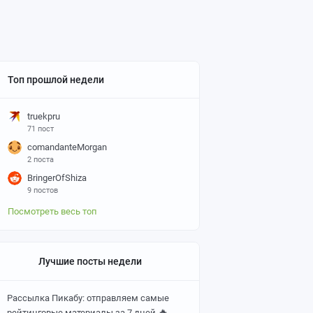
Топ прошлой недели
truekpru
71 пост
comandanteMorgan
2 поста
BringerOfShiza
9 постов
Посмотреть весь топ
Лучшие посты недели
Рассылка Пикабу: отправляем самые
🔥
рейтинговые материалы за 7 дней