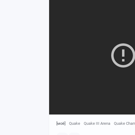
[моё]
Quake
Quake III Arena
Quake Cham