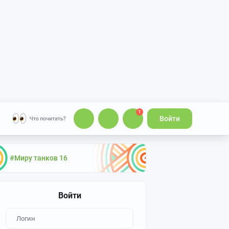
1
Войти
#Миру танков 16
Войти