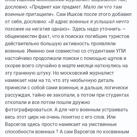
дословно: «
Предмет как предмет. Мало ли что там
военные притащили
». Сам Ишков после этого добавил
от себя, дословно: «
В адрес военных я услышал нечто
похожее на негатив однако
». Здесь надо уточнить —
общеизвестен факт, что в поисках погибших туристов
действительно большую активность проявляли
военные. Именно они совместно со студентами УПИ
настойчиво продолжали поиски с помощью щупов и
скорее всего случайно в марте месяце наткнулись на
эту граненую штуку. Но московский журналист
намекает нам на то, что эту необычную деталь
принесли с собой сами военные, и дальше, логически
рассуждая, тайно ее закопали, а потом при студентах
откопали и все потом пошли дружно
фотографироваться. А для чего военным устраивать
весь этот цирк не очень понятно с его слов. Или
Варсегов здесь просто намекает на умственные
способности военных ? А сам Варсегов по косвенным