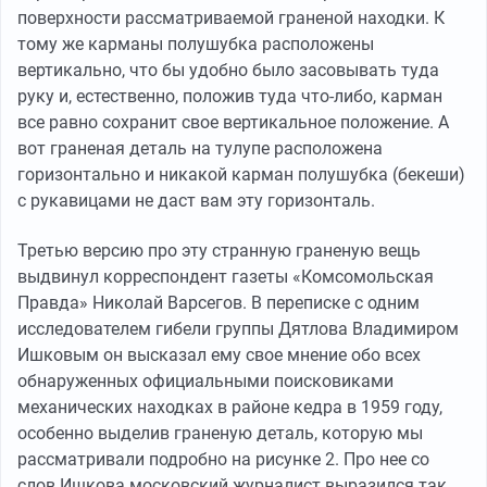
поверхности рассматриваемой граненой находки. К
тому же карманы полушубка расположены
вертикально, что бы удобно было засовывать туда
руку и, естественно, положив туда что-либо, карман
все равно сохранит свое вертикальное положение. А
вот граненая деталь на тулупе расположена
горизонтально и никакой карман полушубка (бекеши)
с рукавицами не даст вам эту горизонталь.
Третью версию про эту странную граненую вещь
выдвинул корреспондент газеты «Комсомольская
Правда» Николай Варсегов. В переписке с одним
исследователем гибели группы Дятлова Владимиром
Ишковым он высказал ему свое мнение обо всех
обнаруженных официальными поисковиками
механических находках в районе кедра в 1959 году,
особенно выделив граненую деталь, которую мы
рассматривали подробно на рисунке 2. Про нее со
слов Ишкова московский журналист выразился так,