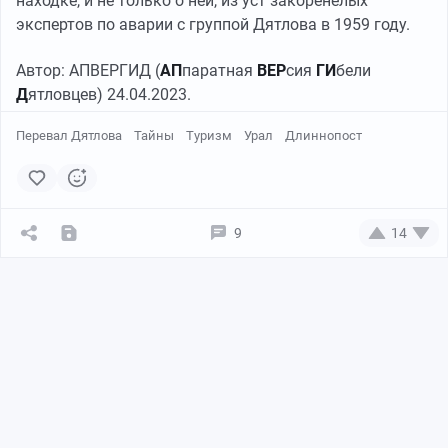
находке, и не только о ней, из уст закоренелых
экспертов по аварии с группой Дятлова в 1959 году.
Автор: АПВЕРГИД (
АП
паратная
ВЕР
сия
ГИ
бели
Д
ятловцев) 24.04.2023.
Перевал Дятлова
Тайны
Туризм
Урал
Длиннопост
9
14