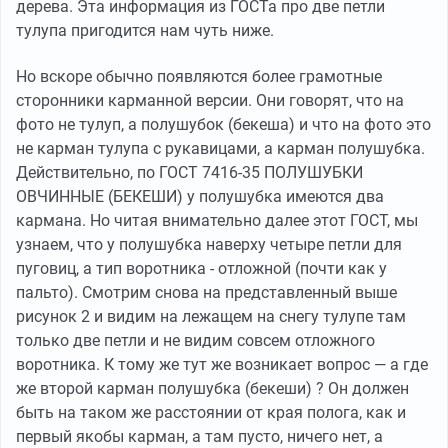
дерева. Эта информация из ГОСТа про две петли
тулупа пригодится нам чуть ниже.
Но вскоре обычно появляются более грамотные
сторонники карманной версии. Они говорят, что на
фото не тулуп, а полушубок (бекеша) и что на фото это
не карман тулупа с рукавицами, а карман полушубка.
Действительно, по ГОСТ 7416-35 ПОЛУШУБКИ
ОВЧИННЫЕ (БЕКЕШИ) у полушубка имеются два
кармана. Но читая внимательно далее этот ГОСТ, мы
узнаем, что у полушубка наверху четыре петли для
пуговиц, а тип воротника - отложной (почти как у
пальто). Смотрим снова на представленный выше
рисунок 2 и видим на лежащем на снегу тулупе там
только две петли и не видим совсем отложного
воротника. К тому же тут же возникает вопрос — а где
же второй карман полушубка (бекеши) ? Он должен
быть на таком же расстоянии от края полога, как и
первый якобы карман, а там пусто, ничего нет, а