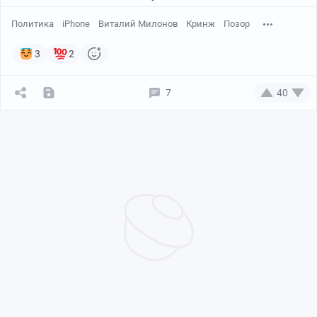
Политика
iPhone
Виталий Милонов
Кринж
Позор
3
2
7
40