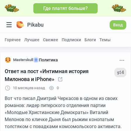
Где платят больше?
Pikabu
Вход
Горячее
Лучшее
Свежее
Подписки
Блоги
Темы
Masterskull
Политика
Ответ на пост «Интимная история
4
Милонова и iPhone»
10 месяцев назад
0
Вот что писал Дмитрий Черкасов в одном из своих
романов: лидер питерского отделения партии
«Молодые Христианские Демократы» Виталий
Мелонов по кличке Дыня был рыжим конопатым
толстяком с повадками комсомольского активиста.