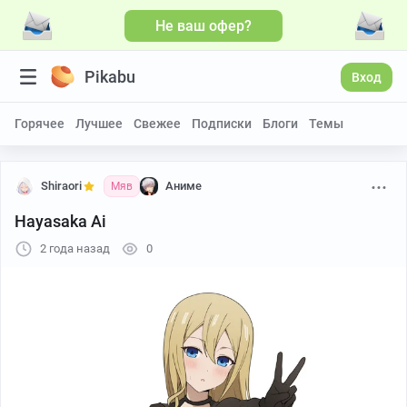
Не ваш офер?
Pikabu
Вход
Горячее
Лучшее
Свежее
Подписки
Блоги
Темы
Shiraori
Аниме
Мяв
Hayasaka Ai
2 года назад
0