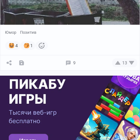
Юмор
Позитив
4
1
9
13