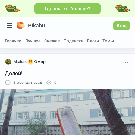
Где платят больше?
Pikabu
Вход
Горячее
Лучшее
Свежее
Подписки
Блоги
Темы
M.alone
Юмор
Долой!
3 месяца назад
0