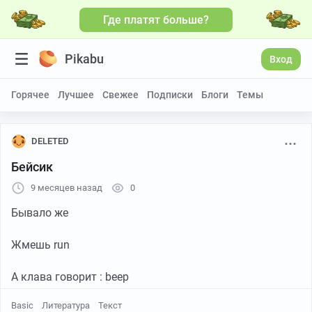
Где платят больше?
Pikabu
Вход
Горячее
Лучшее
Свежее
Подписки
Блоги
Темы
DELETED
Бейсик
9 месяцев назад
0
Бывало же
Жмешь run
А клава говорит : beep
Basic
Литература
Текст