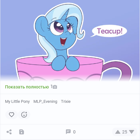
ЗЫЖ тематическая картинка
тутачки
.
1
Показать полностью
My Little Pony
MLP_Evening
Trixie
0
25