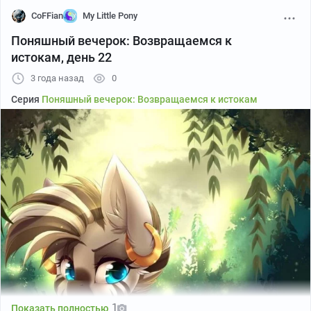
CoFFian
My Little Pony
Штош, собираемся мы, как обычно, по
пятницам
, то
Поняшный вечерок: Возвращаемся к
есть завтра, в
20:00 МСК
, место -
то же самое
. Не
истокам, день 22
забудьте подготовить вкусняшки с напитками. Скоро
3 года назад
0
увидимся!
Серия
Поняшный вечерок: Возвращаемся к истокам
И снова это напоминалочка о том, что совсем скоро
мы продолжаем наши
посиделки с понями
.
Все как обычно - сегодня, в
20:00 МСК
, убедитесь, что
вкусняшки и напитки приготовлены - скоро увидимся!
Картинко
1
Показать полностью