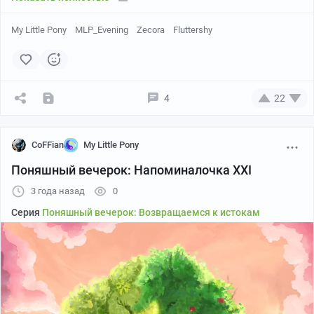
My Little Pony
MLP_Evening
Zecora
Fluttershy
4
22
CoFFian
My Little Pony
Поняшный вечерок: Напоминалочка XXI
3 года назад
0
Серия
Поняшный вечерок: Возвращаемся к истокам
И снова дратуте :3
Приближается пятница, а значит продолжаются наши
вечерние посиделки
. В этот раз мы заканчиваем 7
сезон
My Little Pony: Friendship is Magic
, и начнем мы с
серии A Health of Information, в которой чуть не