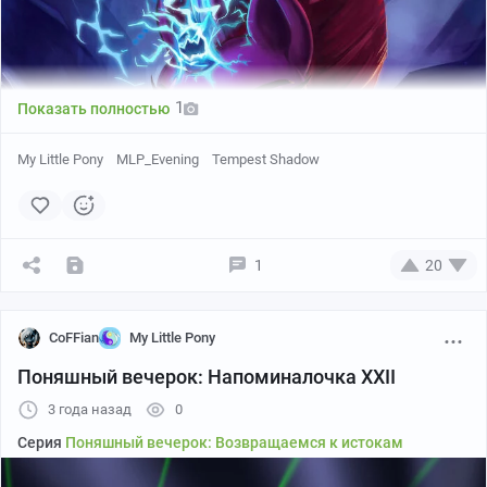
1
Показать полностью
My Little Pony
MLP_Evening
Tempest Shadow
1
20
CoFFian
My Little Pony
Поняшный вечерок: Напоминалочка XXII
3 года назад
0
Серия
Поняшный вечерок: Возвращаемся к истокам
И снова дратуте :3