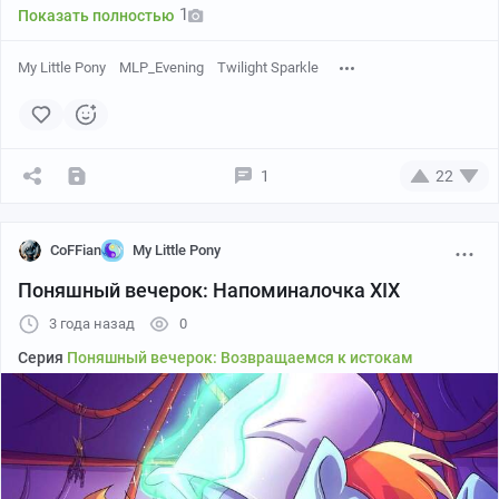
1
Показать полностью
My Little Pony
MLP_Evening
Twilight Sparkle
1
22
CoFFian
My Little Pony
Поняшный вечерок: Напоминалочка XIX
3 года назад
0
Серия
Поняшный вечерок: Возвращаемся к истокам
Дратуте опять :3
Мы подошли к очередной цифре, наш
вечерочек
собирается уже в двадцатый раз.