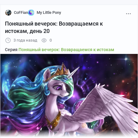
Трикси сидит в чашке и ждет
. Ждать осталось совсем
немного - это традиционная напоминалочка, что
CoFFian
My Little Pony
совсем скоро начнется наш
вечерок с понями
.
Поняшный вечерок: Возвращаемся к
Не забывайте вкусняшки, увидимся в
20:00 МСК
;)
истокам, день 20
3 года назад
0
Серия
Поняшный вечерок: Возвращаемся к истокам