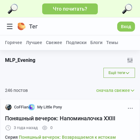
Что почитать?
Тег
Вход
Горячее
Лучшее
Свежее
Подписки
Блоги
Темы
MLP_Evening
Ещё теги
246 постов
сначала свежее
CoFFian
My Little Pony
Поняшный вечерок: Напоминалочка XXIII
3 года назад
0
Серия
Поняшный вечерок: Возвращаемся к истокам