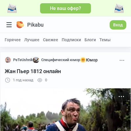
Не ваш офер?
Больше видео
Pikabu
Вход
Горячее
Лучшее
Свежее
Подписки
Блоги
Темы
PeTeUshnik
Специфический юмор
Юмор
Жан Пьер 1812 онлайн
1 год назад
0