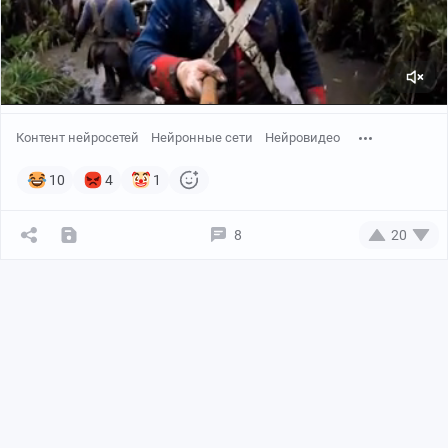
Контент нейросетей
Нейронные сети
Нейровидео
10
4
1
8
20