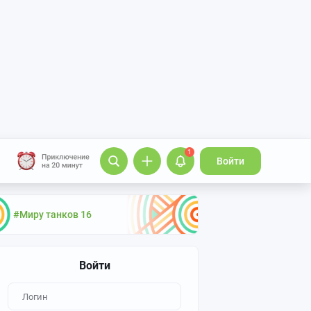
1
Войти
#Миру танков 16
Войти