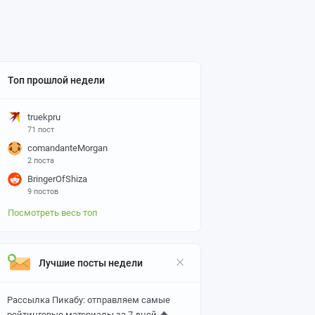
Топ прошлой недели
truekpru
71 пост
comandanteMorgan
2 поста
BringerOfShiza
9 постов
Посмотреть весь топ
Лучшие посты недели
Рассылка Пикабу: отправляем самые
🔥
рейтинговые материалы за 7 дней