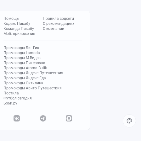
Помощь
Правила соцсети
Кодекс Пикабу
О рекомендациях
Команда Пикабу
О компании
Моб. приложение
Промокоды Биг Гик
Промокоды Lamoda
Промокоды М.Видео
Промокоды Пятерочка
Промокоды Aroma Butik
Промокоды Яндекс Путешествия
Промокоды Яндекс Еда
Промокоды Ситилинк
Промокоды Авито Путешествия
Постила
Футбол сегодня
Бэби.ру