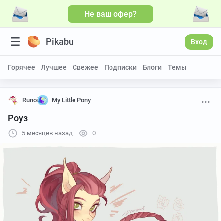
Не ваш офер?
Pikabu
Вход
Горячее
Лучшее
Свежее
Подписки
Блоги
Темы
Runoi
My Little Pony
Роуз
5 месяцев назад
0