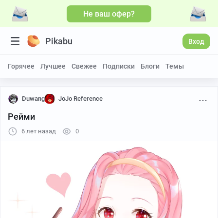
Не ваш офер?
Pikabu
Вход
Горячее
Лучшее
Свежее
Подписки
Блоги
Темы
Duwang
JoJo Reference
Рейми
6 лет назад
0