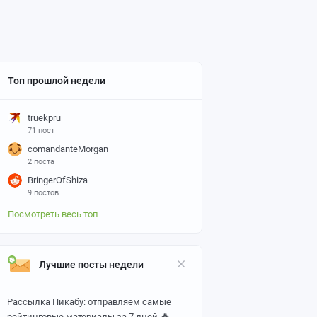
Топ прошлой недели
truekpru
71 пост
comandanteMorgan
2 поста
BringerOfShiza
9 постов
Посмотреть весь топ
Лучшие посты недели
Рассылка Пикабу: отправляем самые
🔥
рейтинговые материалы за 7 дней