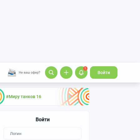
1
Войти
#Миру танков 16
Войти