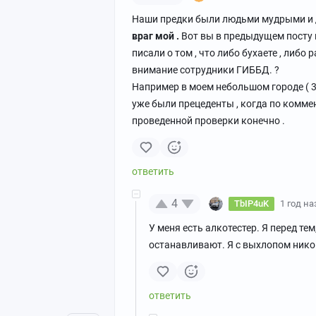
Наши предки были людьми мудрыми и 
враг мой .
Вот вы в предыдущем посту 
писали о том , что либо бухаете , либо 
внимание сотрудники ГИББД. ?
Например в моем небольшом городе ( 3
уже были прецеденты , когда по комме
проведенной проверки конечно .
4
TbIP4uK
1 год на
У меня есть алкотестер. Я перед тем
останавливают. Я с выхлопом никог