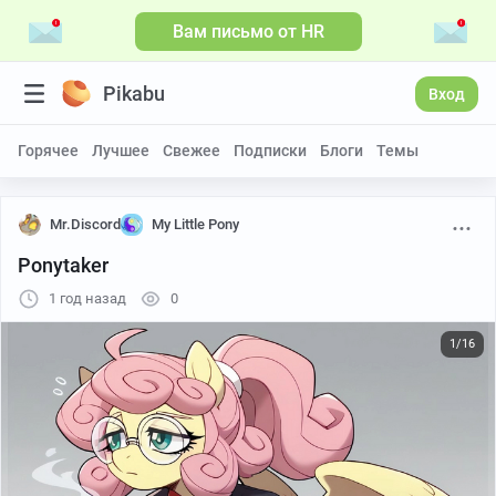
Вам письмо от HR
Pikabu
Вход
Горячее
Лучшее
Свежее
Подписки
Блоги
Темы
Mr.Discord
My Little Pony
Ponytaker
1 год назад
0
1/16