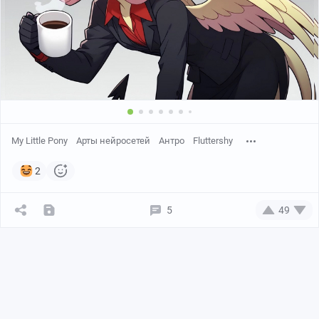
My Little Pony
Арты нейросетей
Антро
Fluttershy
2
5
49