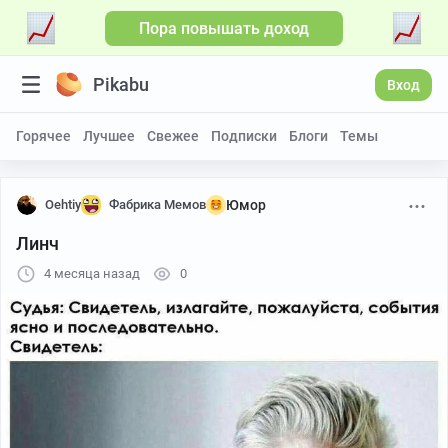
Пора повышать доход
Pikabu
Вход
Горячее
Лучшее
Свежее
Подписки
Блоги
Темы
Oehtiy
Фабрика Мемов
Юмор
Линч
4 месяца назад
0