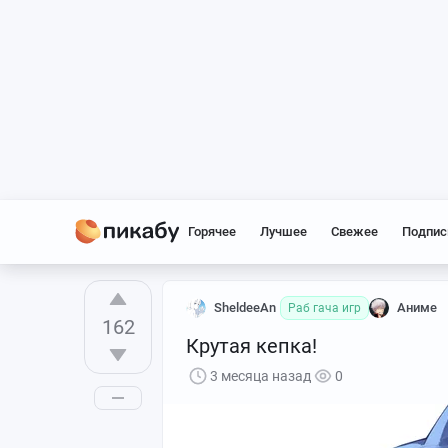
Горячее
Лучшее
Свежее
Подпис
SheldeeAn
Аниме
Раб гача игр
162
Крутая кепка!
3 месяца назад
0