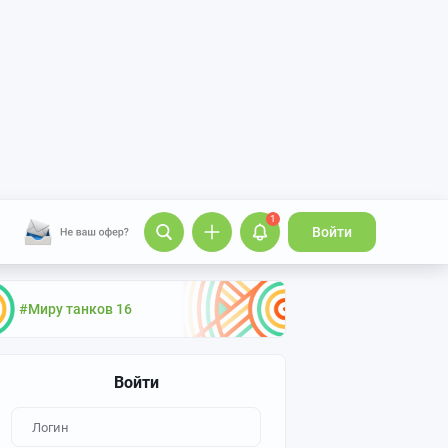
1
Войти
#Миру танков 16
Войти