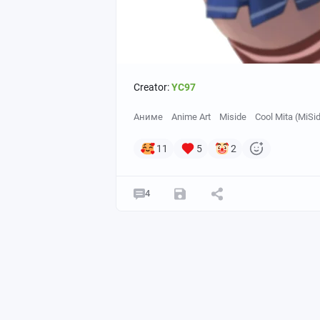
Creator:
YC97
Аниме
Anime Art
Miside
Cool Mita (MiSi
11
5
2
4