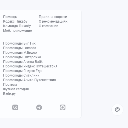
Помощь
Правила соцсети
Кодекс Пикабу
О рекомендациях
Команда Пикабу
О компании
Моб. приложение
Промокоды Биг Гик
Промокоды Lamoda
Промокоды М.Видео
Промокоды Пятерочка
Промокоды Aroma Butik
Промокоды Яндекс Путешествия
Промокоды Яндекс Еда
Промокоды Ситилинк
Промокоды Авито Путешествия
Постила
Футбол сегодня
Бэби.ру