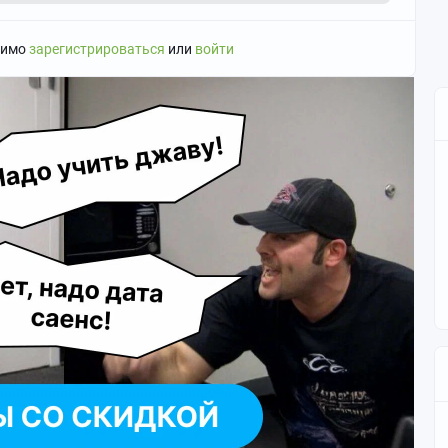
ества Вы можете обратиться к
@admoders
димо
зарегистрироваться
или
войти