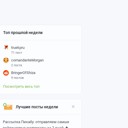
Топ прошлой недели
truekpru
71 пост
comandanteMorgan
2 поста
BringerOfShiza
9 постов
Посмотреть весь топ
Лучшие посты недели
Рассылка Пикабу: отправляем самые
🔥
рейтинговые материалы за 7 дней