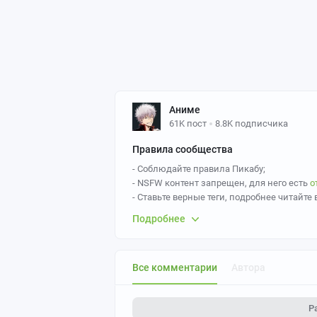
Аниме
61K пост
8.8K подписчика
Правила сообщества
- Соблюдайте правила Пикабу;
- NSFW контент запрещен, для него есть
о
- Ставьте верные теги, подробнее читайте 
- Ставьте верные теги,
Anime art
- основной
Подробнее
Так же желательно указывать персонажа и
- За политоту бан.
- Пожалуйста, не оставляйте
необоснован
Все комментарии
Автора
- Если вы постите картинки, созданные с 
нейросетей";
- Если вы постите картинки, созданные с
Р
нейросетей
.