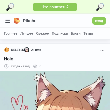
Что почитать?
Pikabu
Вход
Горячее
Лучшее
Свежее
Подписки
Блоги
Темы
DELETED
Аниме
Holo
2 года назад
0