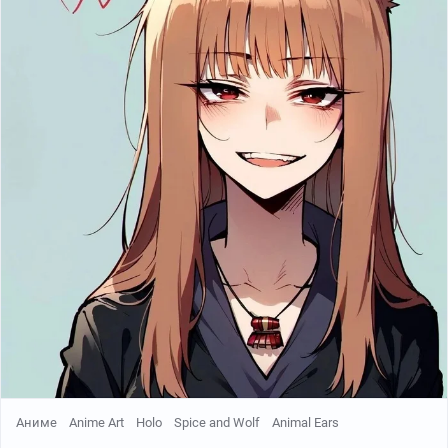
Аниме
Anime Art
Holo
Spice and Wolf
Animal Ears