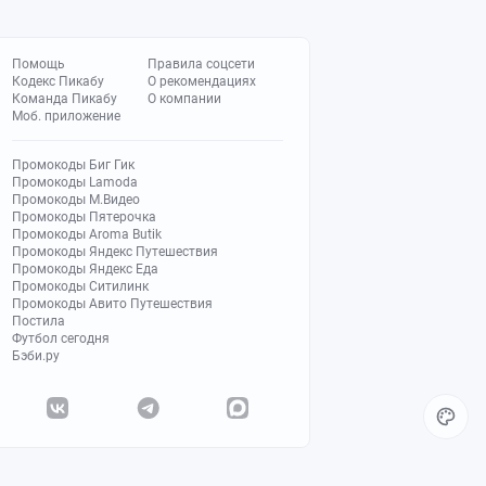
Помощь
Правила соцсети
Кодекс Пикабу
О рекомендациях
Команда Пикабу
О компании
Моб. приложение
Промокоды Биг Гик
Промокоды Lamoda
Промокоды М.Видео
Промокоды Пятерочка
Промокоды Aroma Butik
Промокоды Яндекс Путешествия
Промокоды Яндекс Еда
Промокоды Ситилинк
Промокоды Авито Путешествия
Постила
Футбол сегодня
Бэби.ру