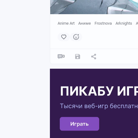
Anime Art
Аниме
Frostnova
Arknights
A
0