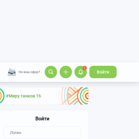
1
Войти
#Миру танков 16
Войти