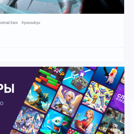
nimal Ears
Kyusoukyu