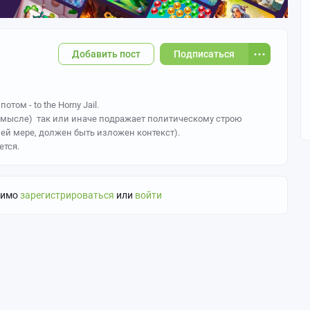
Добавить пост
Подписаться
отом - to the Horny Jail.
о смысле) так или иначе подражает политическому строю
ней мере, должен быть изложен контекст).
ется.
димо
зарегистрироваться
или
войти