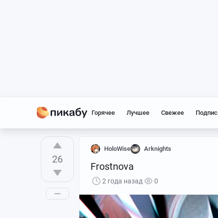
Горячее
Лучшее
Свежее
Подпис
HoloWise
Arknights
26
Frostnova
2 года назад
0