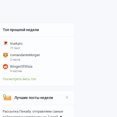
Топ прошлой недели
truekpru
71 пост
comandanteMorgan
2 поста
BringerOfShiza
9 постов
Посмотреть весь топ
Лучшие посты недели
Рассылка Пикабу: отправляем самые
🔥
рейтинговые материалы за 7 дней