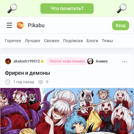
Что почитать?
Pikabu
Вход
Горячее
Лучшее
Свежее
Подписки
Блоги
Темы
akatosh199512
Аниме
Люблю кофе Химеко
Фрирен и демоны
1 год назад
0