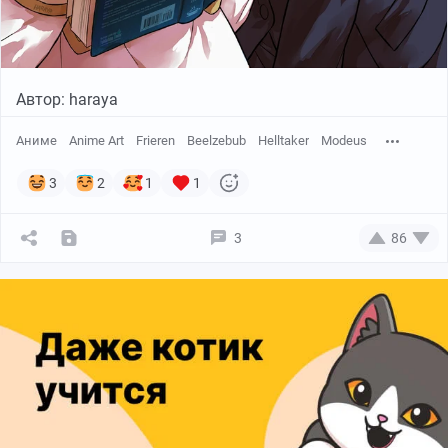
Автор: haraya
Аниме
Anime Art
Frieren
Beelzebub
Helltaker
Modeus
3
2
1
1
3
86