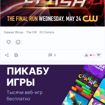
Сериал Флэш
The CW
DC Comics
3