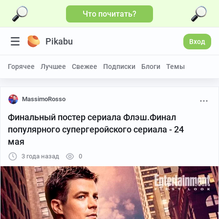
Что почитать?
Pikabu
Вход
Горячее
Лучшее
Свежее
Подписки
Блоги
Темы
MassimoRosso
Финальный постер сериала Флэш.Финал
популярного супергеройского сериала - 24
мая
3 года назад
0