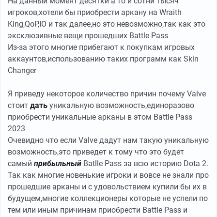
На данный момент десятки а то и сотни тысяч
игроков,хотели бы приобрести аркану на Wraith
King,QoP,IO и так далее,но это невозможно,так как это
эксклюзивные вещи прошедших Battle Pass
Из-за этого многие прибегают к покупкам игровых
аккаунтов,использованию таких программ как Skin
Changer
Я приведу некоторое количество причин почему Valve
стоит
дать
уникальную возможность,единоразово
приобрести уникальные арканы в этом Battle Pass
2023
Очевидно что если Valve дадут нам такую уникальную
возможность,это приведет к тому что это будет
самый
прибыльный
Batlle Pass за всю историю Dota 2.
Так как многие новенькие игроки и вовсе не знали про
прошедшие арканы и с удовольствием купили бы их в
будущем,многие коллекционеры которые не успели по
тем или иным причинам приобрести Battle Pass и