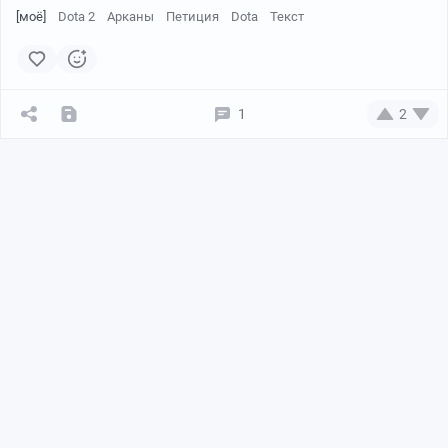
[моё]
Dota 2
Арканы
Петиция
Dota
Текст
1
2