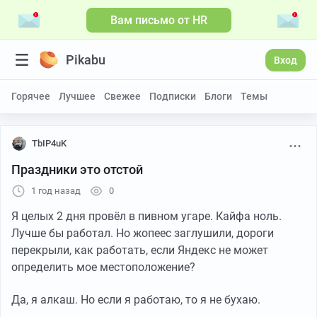
Вам письмо от HR
Pikabu
Вход
Горячее
Лучшее
Свежее
Подписки
Блоги
Темы
TbIP4uK
Праздники это отстой
1 год назад
0
Я целых 2 дня провёл в пивном угаре. Кайфа ноль.
Лучше бы работал. Но жопеес заглушили, дороги
перекрыли, как работать, если Яндекс не может
определить мое местоположение?
Да, я алкаш. Но если я работаю, то я не бухаю.