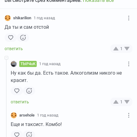
Вы смотрите срез комментариев.
Показать все
shikarilion
1 год назад
Да ты и сам отстой
1
TbIP4uK
1 год назад
Ну как бы да. Есть такое. Алкоголизм никого не
красит.
1
arsehole
1 год назад
Еще и таксист. Комбо!